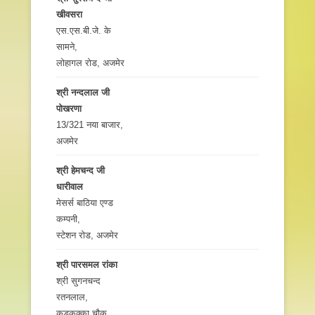
खीवसरा
एस.एस.बी.जे. के
सामने,
लोहागल रोड, अजमेर
श्री नन्दलाल जी
पोखरणा
13/321 नया बाजार,
अजमेर
श्री हेमचन्द जी
धारीवाल
मेसर्स बाठिया एण्ड
कम्पनी,
स्टेशन रोड, अजमेर
श्री पारसमल रांका
श्री सुगनचन्द
रतनलाल,
कडकक्‍का चौक,