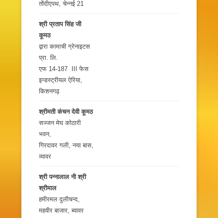
तोंदीएपथ, चेन्नई 21
श्री प्रताप सिंह जी
कूमठ
द्वारा कामाची ग्रेनाइटस
प्रा. लि.
एफ 14-187 III फेस
इन्डस्ट्रीयल ऐरिया,
किशनगढ़
श्रीमती कंचन देवी कूमठ
सज्जन मेघ कोठारी
भवन,
गिरदावर गली, नया बास,
व्यावर
श्री पन्नालाल नी श्री
श्रीमाल
हमीरमल दुलीचन्द,
महवीर बाजार, ब्यावर