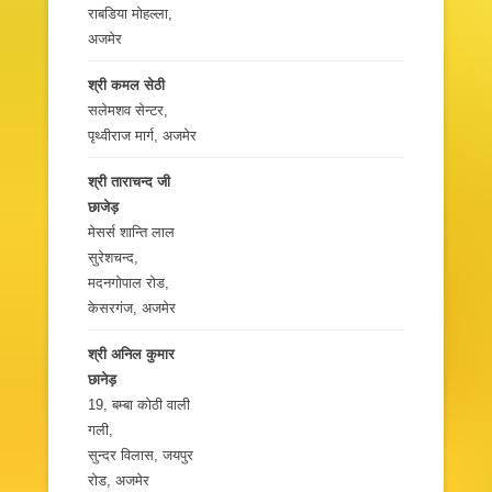
राबडिया मोहल्ला,
अजमेर
श्री कमल सेठी
सलेमशव सेन्टर,
पृथ्वीराज मार्ग, अजमेर
श्री ताराचन्द जी
छाजेड़
मेसर्स शान्ति लाल
सुरेशचन्द,
मदनगोपाल रोड,
केसरगंज, अजमेर
श्री अनिल कुमार
छानेड़
19, बम्बा कोठी वाली
गली,
सुन्दर विलास, जयपुर
रोड, अजमेर