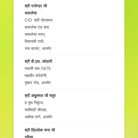
श्री राजेन्द्र जी
सकलेचा
C/O श्री नोरतमल
सकलेचा एंड संस
सकलेचा भवन्‌,
विसायती गली,
नया बाजार, अजमेर
श्री वी.एस. कोठारी
स्थायी पता-74/75
महावीर कॉलोनी,
पुष्कर रोड, अजमेर
श्री अमृुतमल जी चतुर
6 पुष्प निकुंज,
सावित्री चौराहा,
अशोक मार्ग, अजमेर
श्री त्रिलोक चन्द जी
गदिया