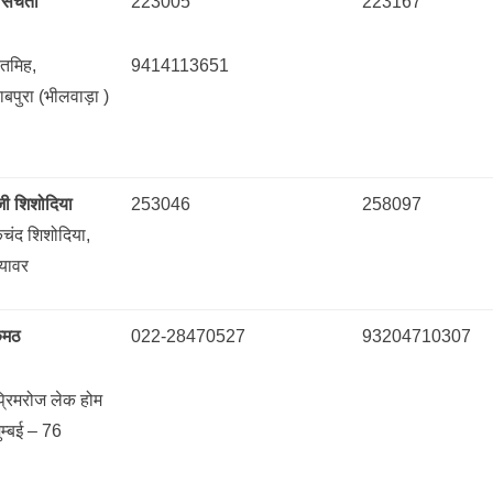
 सचेती
223005
223167
ीतमिह,
9414113651
बपुरा (भीलवाड़ा )
जी शिशोदिया
253046
258097
ंद शिशोदिया,
्यावर
कुमठ
022-28470527
93204710307
्रिमरोज लेक होम
ुम्बई – 76