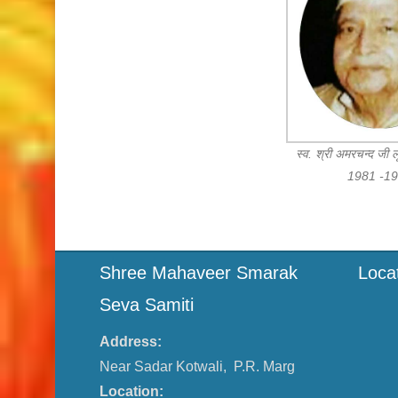
स्व. श्री अमरचन्द जी ल
1981 -1
Shree Mahaveer Smarak
Loca
Seva Samiti
Address:
Near Sadar Kotwali, P.R. Marg
Location: