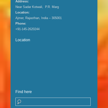
Address:
Near Sadar Kotwali, P.R. Marg
Location:
Ajmer, Rajasthan, India – 305001
Phone:
+91-145-2620244
Location
Find here
Search