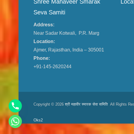
Shree Mahaveer Smarak
Loca
Seva Samiti
Address:
Near Sadar Kotwali, P.R. Marg
Location:
Ajmer, Rajasthan, India – 305001
Phone:
+91-145-2620244
Copyright © 2026
श्री महावीर स्मारक सेवा समिति
All Rights Re
Oks2