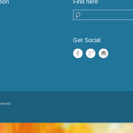
tion
Find here
Search
Get Social
served.