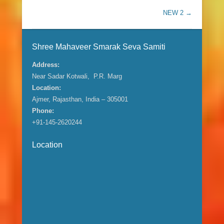
Post navigation
NEW 2
→
Shree Mahaveer Smarak Seva Samiti
Address:
Near Sadar Kotwali, P.R. Marg
Location:
Ajmer, Rajasthan, India – 305001
Phone:
+91-145-2620244
Location