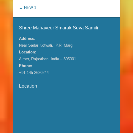
Post navigation
←
NEW 1
Shree Mahaveer Smarak Seva Samiti
Address:
Near Sadar Kotwali, P.R. Marg
Location:
Ajmer, Rajasthan, India – 305001
Phone:
+91-145-2620244
Location