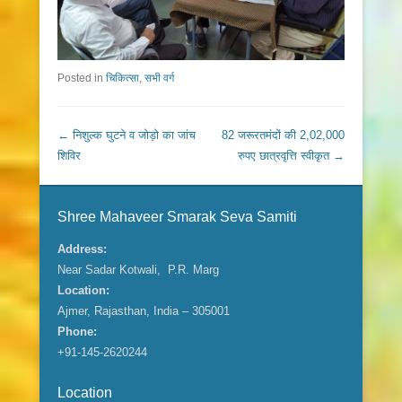
Posted in
चिकित्सा
,
सभी वर्ग
Post navigation
←
निशुल्क घुटने व जोड़ो का जांच
82 जरूरतमंदों की 2,02,000
शिविर
रुपए छात्रवृत्ति स्वीकृत
→
Shree Mahaveer Smarak Seva Samiti
Address:
Near Sadar Kotwali, P.R. Marg
Location:
Ajmer, Rajasthan, India – 305001
Phone:
+91-145-2620244
Location